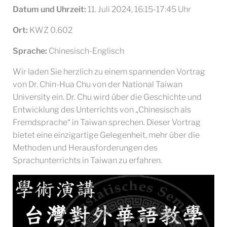
Datum und Uhrzeit:
11. Juli 2024, 16:15-17:45 Uhr
Ort:
KWZ 0.602
Sprache:
Chinesisch-Englisch
Wir laden Sie herzlich zu einem spannenden Vortrag
von Dr. Chin-Hua Chu von der National Taiwan
University ein. Dr. Chu wird über die Geschichte und
Entwicklung des Unterrichts von „Chinesisch als
Fremdsprache“ in Taiwan sprechen. Dieser Vortrag
bietet eine einzigartige Gelegenheit, mehr über die
Methoden und Herausforderungen des
Sprachunterrichts in Taiwan zu erfahren.