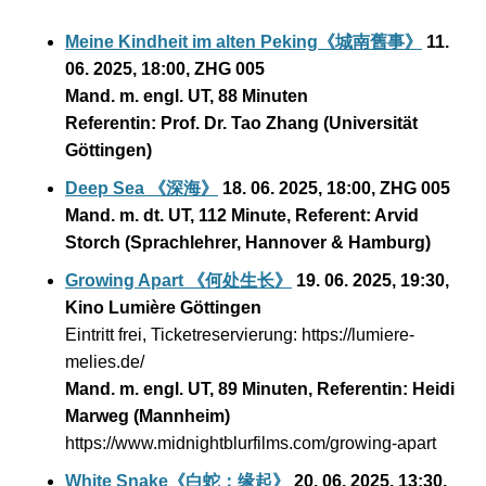
Meine Kindheit im alten Peking
《城南舊事》
11.
06. 2025, 18:00, ZHG 005
Mand. m. engl. UT, 88 Minuten
Referentin: Prof. Dr. Tao Zhang (Universität
Göttingen)
Deep Sea
《深海》
18. 06. 2025, 18:00, ZHG 005
Mand. m. dt. UT, 112 Minute, Referent: Arvid
Storch (Sprachlehrer, Hannover & Hamburg
)
Growing Apart
《何处生长》
19. 06. 2025, 19:30,
Kino Lumière Göttingen
Eintritt frei, Ticketreservierung: https://lumiere-
melies.de/
Mand. m. engl. UT, 89 Minuten, Referentin: Heidi
Marweg (Mannheim)
https://www.midnightblurfilms.com/growing-apart
White Snake
《白蛇：缘起》
20. 06. 2025, 13:30,