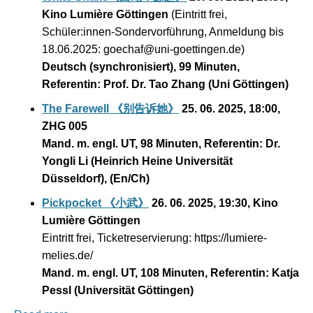
Kino Lumière Göttingen
(Eintritt frei,
Schüler:innen-Sondervorführung, Anmeldung bis
18.06.2025: goechaf@uni-goettingen.de)
Deutsch (synchronisiert), 99 Minuten,
Referentin: Prof. Dr. Tao Zhang (Uni Göttingen)
The Farewell
《别告诉她》
25. 06. 2025, 18:00,
ZHG 005
Mand. m. engl. UT, 98 Minuten, Referentin: Dr.
Yongli Li (Heinrich Heine Universität
Düsseldorf), (En/Ch)
Pickpocket
《小武》
26. 06. 2025, 19:30, Kino
Lumière Göttingen
Eintritt frei, Ticketreservierung: https://lumiere-
melies.de/
Mand. m. engl. UT, 108 Minuten, Referentin: Katja
Pessl
(Universität Göttingen)