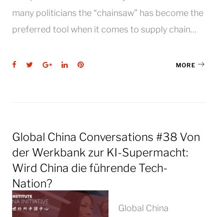
many politicians the “chainsaw” has become the
preferred tool when it comes to supply chain…
Facebook
Twitter
Google+
LinkedIn
Pinterest
MORE
Global China Conversations #38 Von
der Werkbank zur KI-Supermacht:
Wird China die führende Tech-
Nation?
Global China