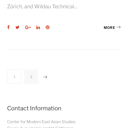
Zürich, and Wildau Technical…
Facebook
Twitter
Google+
LinkedIn
Pinterest
MORE
Posts
1
2
pagination
Contact Information
Center for Modern East Asian Studies