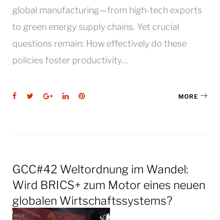
global manufacturing—from high-tech exports
to green energy supply chains. Yet crucial
questions remain: How effectively do these
policies foster productivity…
Facebook
Twitter
Google+
LinkedIn
Pinterest
MORE
GCC#42 Weltordnung im Wandel:
Wird BRICS+ zum Motor eines neuen
globalen Wirtschaftssystems?