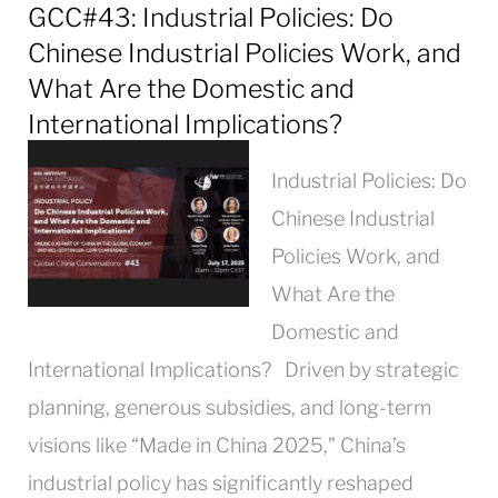
GCC#43: Industrial Policies: Do
Chinese Industrial Policies Work, and
What Are the Domestic and
International Implications?
Industrial Policies: Do
Chinese Industrial
Policies Work, and
What Are the
Domestic and
International Implications? Driven by strategic
planning, generous subsidies, and long-term
visions like “Made in China 2025,” China’s
industrial policy has significantly reshaped