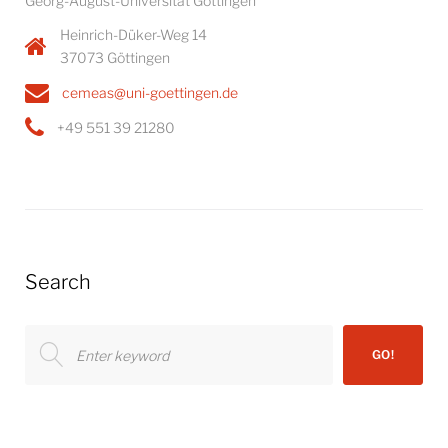
Georg-August-Universität Göttingen
Heinrich-Düker-Weg 14
37073 Göttingen
cemeas@uni-goettingen.de
+49 551 39 21280
Search
Search
GO!
for: