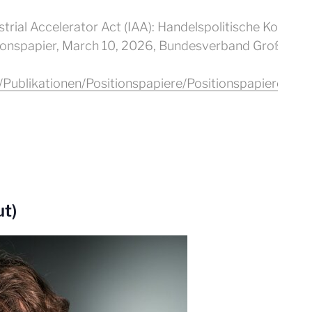
trial Accelerator Act (IAA): Handelspolitische Kohäre
ionspapier, March 10, 2026, Bundesverband Großhande
ad/Publikationen/Positionspapiere/Positionspapiere_
ut)