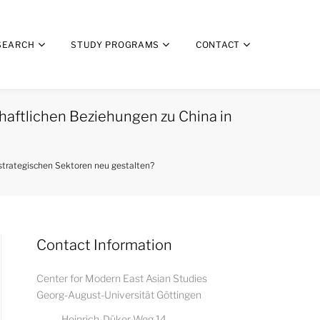
SEARCH
STUDY PROGRAMS
CONTACT
chaftlichen Beziehungen zu China in
n strategischen Sektoren neu gestalten?
Contact Information
Center for Modern East Asian Studies
Georg-August-Universität Göttingen
Heinrich-Düker-Weg 14