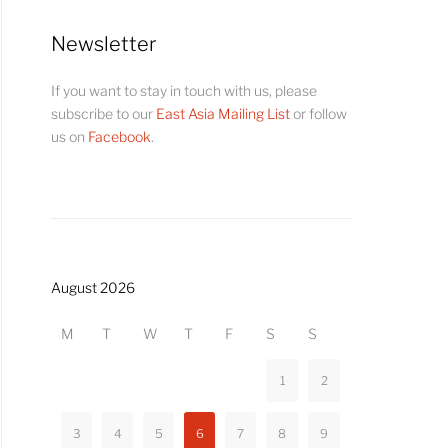
Newsletter
If you want to stay in touch with us, please
subscribe to our
East Asia Mailing List
or follow
us on
Facebook
.
August 2026
M
T
W
T
F
S
S
 Versuch der Europäischen Union
u verringern und die Kontrolle
1
2
opäische Lieferketten
e Auswirkungen kaum größer sein.
3
4
5
6
7
8
9