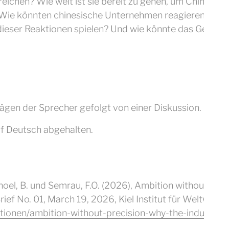
reichen? Wie weit ist sie bereit zu gehen, um Chinas in
Wie könnten chinesische Unternehmen reagieren, und w
dieser Reaktionen spielen? Und wie könnte das Gesetz 
ägen der Sprecher gefolgt von einer Diskussion.
uf Deutsch abgehalten.
 Schoel, B. und Semrau, F.O. (2026), Ambition without Pre
rief No. 01, March 19, 2026, Kiel Institut für Weltwirtsc
ationen/ambition-without-precision-why-the-industrial-