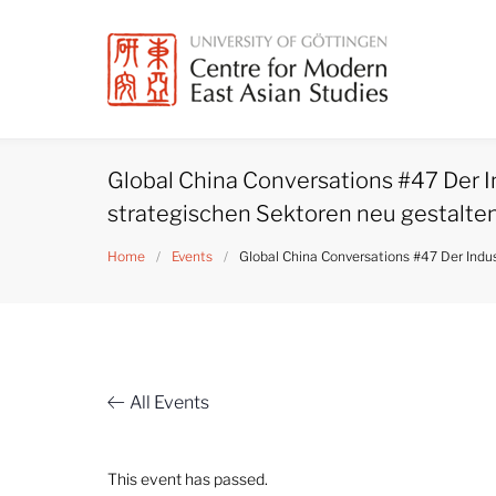
Skip
to
content
Global China Conversations #47 Der In
strategischen Sektoren neu gestalte
Home
/
Events
/
Global China Conversations #47 Der Indus
All Events
This event has passed.