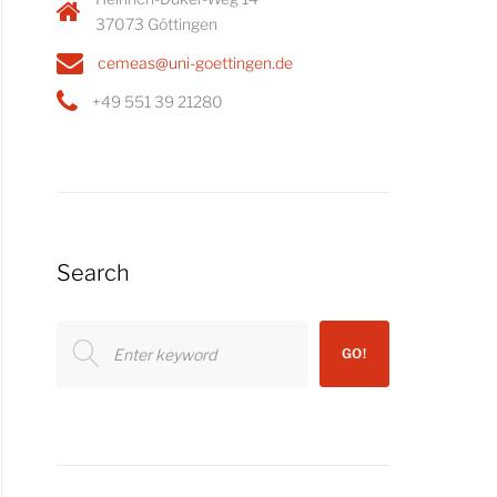
37073 Göttingen
cemeas@uni-goettingen.de
+49 551 39 21280
Search
Search
GO!
for: