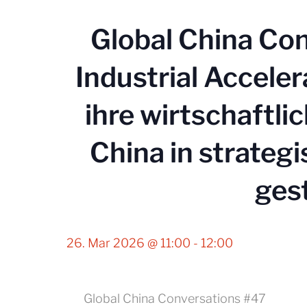
Global China Co
Industrial Acceler
ihre wirtschaftl
China in strateg
ges
26. Mar 2026 @ 11:00
-
12:00
Global China Conversations #47