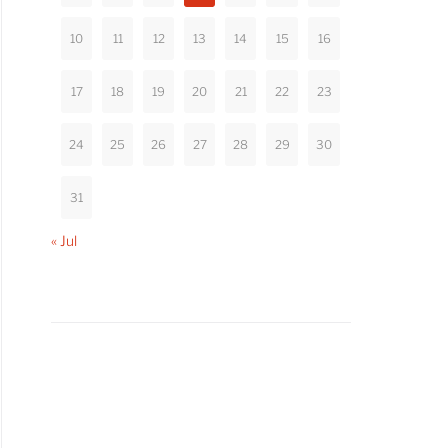
dustrielle Dominanz
elche Rolle könnte die
10
11
12
13
14
15
16
die wirtschaftlichen Beziehungen
17
18
19
20
21
22
23
24
25
26
27
28
29
30
31
« Jul
cision: Why the Industrial
haft.
accelerator-act-falls-short-