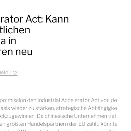
erator Act: Kann
tlichen
a in
ren neu
meldung
ommission den Industrial Accelerator Act vor, der als
Basis wieder zu stärken, strategische Abhängigkeiten z
ckzugewinnen. Da chinesische Unternehmen tief in eur
den größten Handelspartnern der EU zählt, könnten di