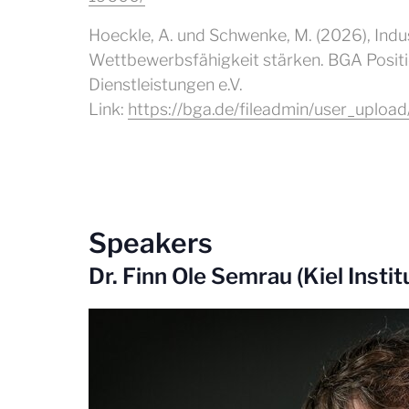
Hoeckle, A. und Schwenke, M. (2026), Indus
Wettbewerbsfähigkeit stärken. BGA Posit
Dienstleistungen e.V.
Link:
https://bga.de/fileadmin/user_uplo
Speakers
Dr. Finn Ole Semrau (Kiel Instit