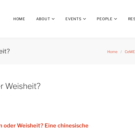
HOME
ABOUT
EVENTS
PEOPLE
RE
eit?
Home
/
CeMEA
r Weisheit?
oder Weisheit? Eine chinesische