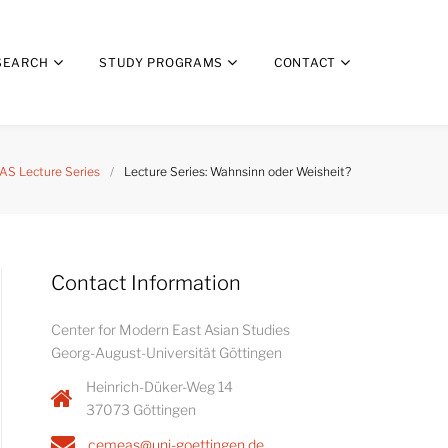
SEARCH
STUDY PROGRAMS
CONTACT
S Lecture Series
/
Lecture Series: Wahnsinn oder Weisheit?
Contact Information
Center for Modern East Asian Studies
Georg-August-Universität Göttingen
Heinrich-Düker-Weg 14
37073 Göttingen
cemeas@uni-goettingen.de