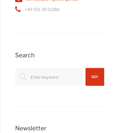
+49 551 39 21280
Search
Search
GO!
for:
Newsletter