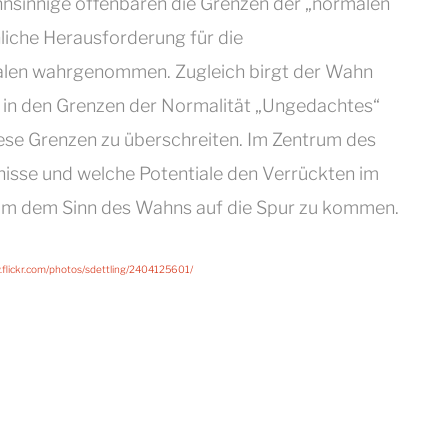
nsinnige offenbaren die Grenzen der „normalen
liche Herausforderung für die
alen wahrgenommen. Zugleich birgt der Wahn
d in den Grenzen der Normalität „Ungedachtes“
iese Grenzen zu überschreiten. Im Zentrum des
nisse und welche Potentiale den Verrückten im
um dem Sinn des Wahns auf die Spur zu kommen.
.flickr.com/photos/sdettling/2404125601/