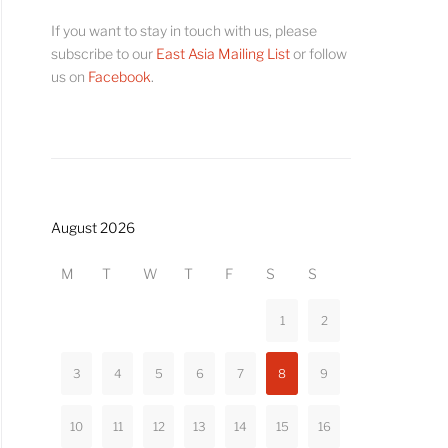
If you want to stay in touch with us, please
subscribe to our
East Asia Mailing List
or follow
us on
Facebook
.
August 2026
M
T
W
T
F
S
S
1
2
3
4
5
6
7
8
9
10
11
12
13
14
15
16