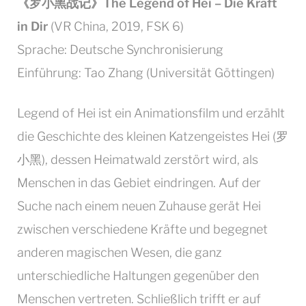
-
《罗小黑战记》The Legend of Hei – Die Kraft
Die
Kraft
in Dir
(VR China, 2019, FSK 6)
in
Sprache: Deutsche Synchronisierung
Dir
Einführung: Tao Zhang (Universität Göttingen)
Legend of Hei ist ein Animationsfilm und erzählt
die Geschichte des kleinen Katzengeistes Hei (罗
小黑), dessen Heimatwald zerstört wird, als
Menschen in das Gebiet eindringen. Auf der
Suche nach einem neuen Zuhause gerät Hei
zwischen verschiedene Kräfte und begegnet
anderen magischen Wesen, die ganz
unterschiedliche Haltungen gegenüber den
Menschen vertreten. Schließlich trifft er auf