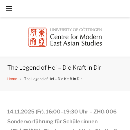
Skip
to
content
The Legend of Hei – Die Kraft in Dir
Home
/
The Legend of Hei – Die Kraft in Dir
The
14.11.2025 (Fr), 16:00–19:30 Uhr – ZHG 006
Legend
of
Sondervorführung für Schüler:innen
Hei