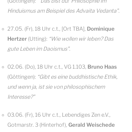
(Göttingen):
“‘Das bist du!’ Philosophie im
Hinduismus am Beispiel des Advaita Vedanta”
.
27.05. (Fr), 18 Uhr c.t., [Ort TBA],
Dominique
Hertzer
(Utting):
“Wie wollen wir leben? Das
gute Leben im Daoismus”
.
02.06. (Do), 18 Uhr c.t., VG 1.103,
Bruno Haas
(Göttingen):
“Gibt es eine buddhistische Ethik,
und wenn ja, ist sie von philosophischem
Interesse?”
03.06. (Fr), 16 Uhr c.t., Lebendiges Zen e.V.,
Gotmarstr. 3 (Hinterhof),
Gerald Weischede