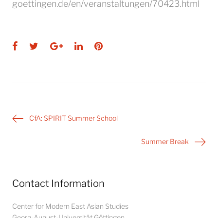
goettingen.de/en/veranstaltungen/70423.html
Facebook
Twitter
Google+
LinkedIn
Pinterest
Post
CfA: SPIRIT Summer School
navigation
Summer Break
Contact Information
Center for Modern East Asian Studies
Georg-August-Universität Göttingen