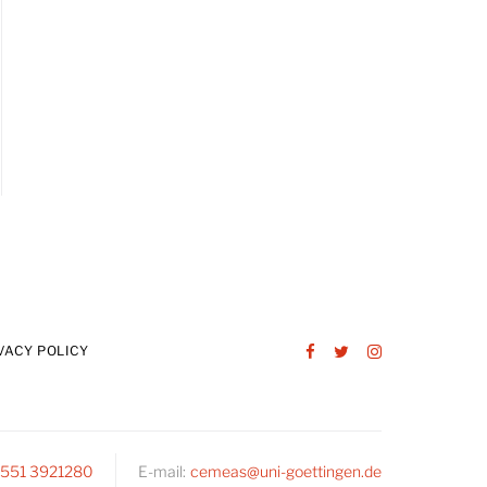
VACY POLICY
Facebook
Twitter
Instagram
 551 3921280
E-mail:
cemeas@uni-goettingen.de