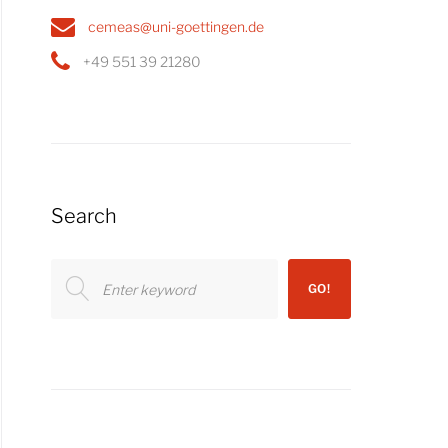
cemeas@uni-goettingen.de
+49 551 39 21280
Search
Search
GO!
for: