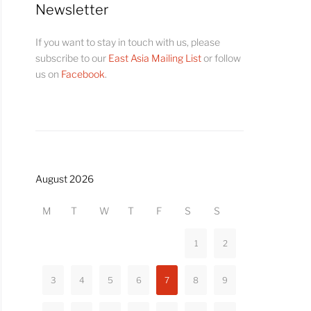
Newsletter
If you want to stay in touch with us, please
subscribe to our
East Asia Mailing List
or follow
us on
Facebook
.
August 2026
M
T
W
T
F
S
S
1
2
3
4
5
6
7
8
9