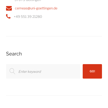
cemeas@uni-goettingen.de
+49 551 39 21280
Search
Search
GO!
for: