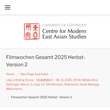
Skip
to
content
Filmwochen Gesamt 2025 Herbst-
Version 2
Home
/
New Page Examples
/
Like a Rolling Stone 《出走的決心》 06. 11. 2025, 19:30, Méliès Kino
Göttingen Mand. m. engl. UT, 106 Minuten, Referentin: Heidi Marweg
(Mannheim)
/
Filmwochen Gesamt 2025 Herbst- Version 2