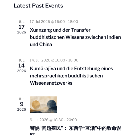
S
e
Latest Past Events
e
w
e
n
s
l
17. Jul 2026 @ 16:00
-
18:00
JUL
t
N
17
Xuanzang und der Transfer
e
a
V
2026
buddhistischen Wissens zwischen Indien
v
i
c
und China
i
e
t
g
w
a
14. Jul 2026 @ 16:00
-
18:00
JUL
d
14
s
t
Kumārajīva und die Entstehung eines
2026
a
i
N
mehrsprachigen buddhistischen
o
t
Wissensnetzwerks
a
n
v
e
JUL
i
.
9
g
2026
a
9. Jul 2026 @ 18:30
-
20:00
t
警惕“问题殖民”： 东西学“互渐”中的致命误
i