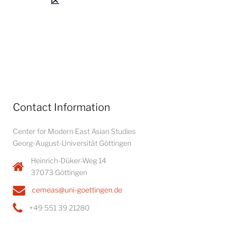
区
o
n
Contact Information
Center for Modern East Asian Studies
Georg-August-Universität Göttingen
Heinrich-Düker-Weg 14
37073 Göttingen
cemeas@uni-goettingen.de
+49 551 39 21280