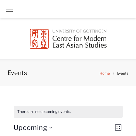
Skip
to
content
Events
Home
/
Events
There are no upcoming events.
V
E
Upcoming
LIST
i
v