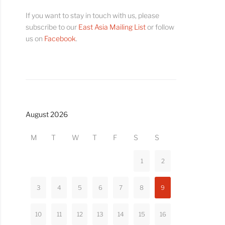
If you want to stay in touch with us, please
subscribe to our
East Asia Mailing List
or follow
us on
Facebook
.
August 2026
M
T
W
T
F
S
S
1
2
3
4
5
6
7
8
9
10
11
12
13
14
15
16